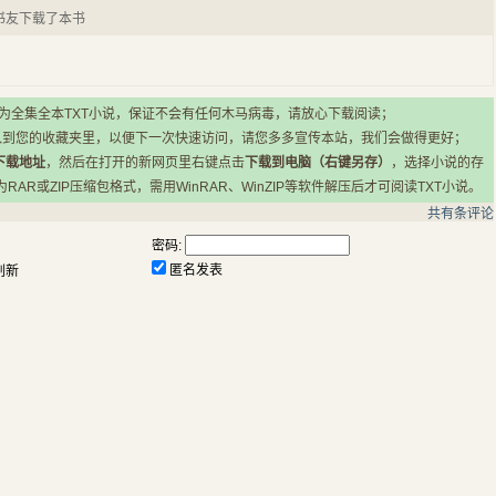
书友下载了本书
所有小说均为全集全本TXT小说，保证不会有任何木马病毒，请放心下载阅读；
入到您的收藏夹里，以便下一次快速访问，请您多多宣传本站，我们会做得更好；
下载地址
，然后在打开的新网页里右键点击
下载到电脑（右键另存）
，选择小说的存
R或ZIP压缩包格式，需用WinRAR、WinZIP等软件解压后才可阅读TXT小说。
共有
条评论
密码:
匿名发表