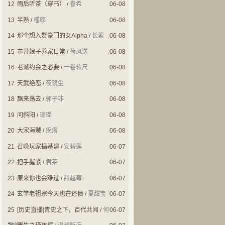
12
雨后听茶（穿书）
/
眷希
06-08
13
半熟
/
槿郗
06-08
14
那个想入赘豪门的女Alpha
/
长萦
06-08
15
市井娘子养家日常
/
荷风送
06-08
16
老派约会之必要
/
一卷软尺
06-08
17
天武绝恋
/
夜镜尘
06-08
18
飘来荡去
/
郭子非
06-08
19
问斜阳
/
琼瑶
06-08
20
大宋海贼
/
疙瘩
06-08
21
召唤玩家搞基建
/
安碧莲
06-07
22
把手握紧
/
君莱
06-07
23
原来你也会难过
/
甜越莓
06-07
24
玄学老祖宗今天也在还债
/
夏甜宝
06-07
25
[历史直播]青史之下，百代共闻
/
何
06-07