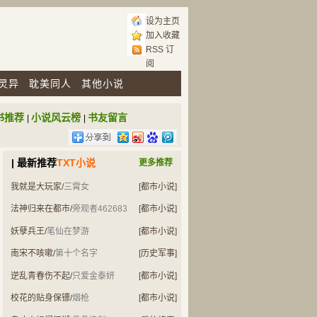
设为主页
加入收藏
RSS 订
阅
灵异
耽美同人
其他小说
书推荐
小说风云榜
书友留言
|
|
| 最新推荐
TXT小说
更多推荐
我就是大玩家
/
三霄女
[都市小说]
法神归来在都市
/
旁观者462683
[都市小说]
妖孽兵王
/
笔仙在梦游
[都市小说]
南宋不咳嗽
/
第十个名字
[历史军事]
逆乱青春伤不起
/
只爱金泰妍
[都市小说]
校花的贴身保镖
/
烟枪
[都市小说]