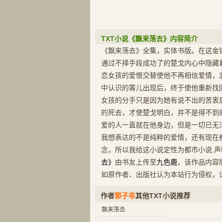
TXT小说《飘来荡去》内容简介
《飘来荡去》全集，实体书版。在这金
通过不择手段成功了的楚戈内心中隐藏
恋女孩的爱恨交替使他不再相信爱情，
中认识的箐儿出现后，终于使他重新找
女孩的分手只是因为她有说不出的苦衷
的死去，才使楚戈明白，并不是得不到
爱的人一直就在他身边，但是一切已无法
我想表达的不是纯粹的爱情，还有现在
念，所以我给这小说定性为都市小说.声
去》
由书友上传至
九色鹿
，该作品内容
如原作者、出版社认为本站行为侵权，
作者
郭子非
其他TXT小说推荐
飘来荡去