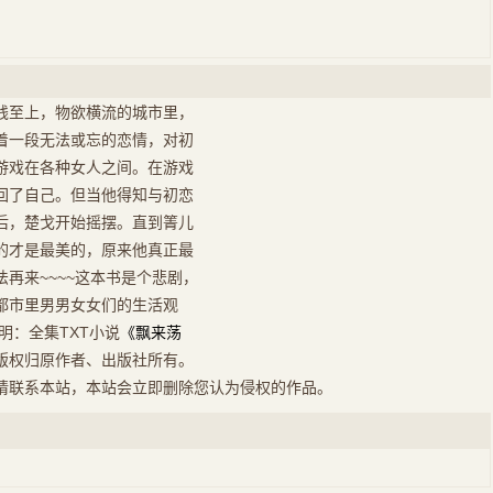
钱至上，物欲横流的城市里，
着一段无法或忘的恋情，对初
游戏在各种女人之间。在游戏
回了自己。但当他得知与初恋
后，楚戈开始摇摆。直到箐儿
的才是最美的，原来他真正最
再来~~~~这本书是个悲剧，
都市里男男女女们的生活观
明：全集TXT小说
《飘来荡
版权归原作者、出版社所有。
请联系本站，本站会立即删除您认为侵权的作品。