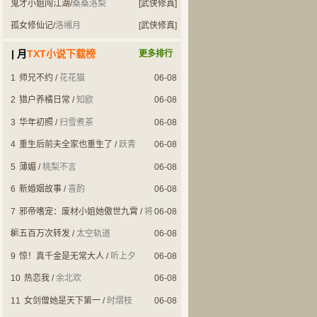
鬼才小姐闯江湖
/
桑桑洛梨
[武侠修真]
孤女修仙记
/
洛缃月
[武侠修真]
| 月
TXT小说下载榜
更多排行
1
师兄不约
/
花花猫
06-08
2
猎户养橘日常
/
知欧
06-08
3
华年初照
/
扫雪煮茶
06-08
4
重生后前夫全家也重生了
/
跃青
06-08
5
薄媚
/
桃梨不言
06-08
6
新婚姻故事
/
喜酌
06-08
7
邪帝嗜宠：废材小姐她傲世九霄
/
将
06-08
璃
8
五百万次转发
/
太空轨道
06-08
9
惊！真千金是无常大人
/
听上夕
06-08
10
热恋我
/
余北欢
06-08
11
女剑僧她是天下第一
/
时熠枝
06-08