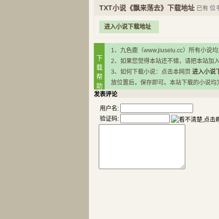
TXT小说《飘来荡去》下载地址
已有
位
进入小说下载地址
1、九色鹿（www.jiuselu.cc）
下
2、如果您觉得本站还不错，请把本站加
载
3、如何下载小说：点击本网页
进入小说
帮
放位置后，保存即可。本站下载的小说均为RA
助
发表评论
用户名:
验证码: