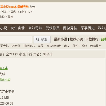
荐小说100本
最新完结
九色
T小说下载和TXT电子书下
T小说下载网
市小说
女生言情
玄幻奇幻
武侠修真
网游竞技
军事历史
科幻
最新小说
推荐小说
下载排行
品
|
|
|
斗罗大陆
四合院
神秘复苏
斗罗
凡人修仙传
遮天
仙逆
系统
吞噬星空
去》全本TXT小说下载 作者：郭子非
郭子非
完结
都市小说
TXT电子书
1.2 MB
026-06-08