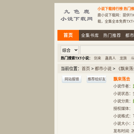
小说下载排行榜
热门推
鹿小说下载网：提供TX
载，全集全本免费TX
首页
全集书库
热门推荐
都
热门搜索TXT小说：
剑来
蛊真人
龙族
当前位置：
首页
>
都市小说
>
《飘来荡
飘来荡去
网站报错
推荐给好友
小说作者：
小说状态：
小说分类：
授权媒体：
小说格式：
小说大小：
发布时间:
2