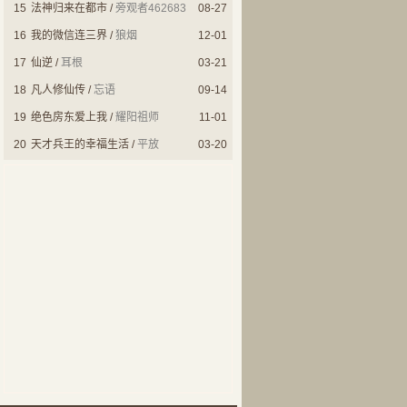
15
法神归来在都市
/
旁观者462683
08-27
16
我的微信连三界
/
狼烟
12-01
17
仙逆
/
耳根
03-21
18
凡人修仙传
/
忘语
09-14
19
绝色房东爱上我
/
耀阳祖师
11-01
20
天才兵王的幸福生活
/
平放
03-20