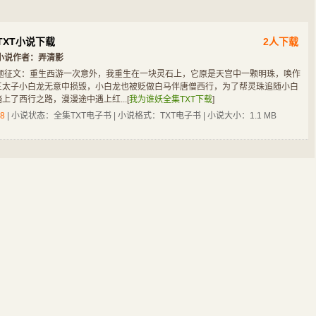
XT小说下载
2人下载
小说作者：
弄清影
题征文：重生西游一次意外，我重生在一块灵石上，它原是天宫中一颗明珠，唤作
三太子小白龙无意中损毁，小白龙也被贬做白马伴唐僧西行，为了帮灵珠追随小白
玄幻奇幻
都市小说
都市小说
都市小说
上了西行之路，漫漫途中遇上红...
[
我为谁妖全集TXT下载
]
神秘复苏
我就是大玩家
权色官途
超级特种兵
8
| 小说状态：全集TXT电子书 | 小说格式：TXT电子书 | 小说大小：1.1 MB
都市小说
武侠修真
科幻灵异
历史军事
重生之十全九美
仙路无妄
重生之科技巅峰
超级家丁