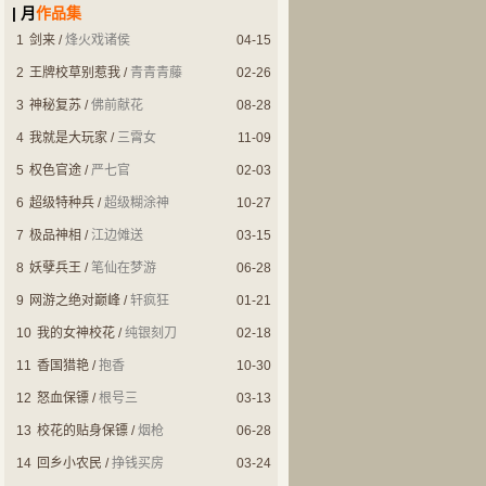
| 月
作品集
1
剑来
/
烽火戏诸侯
04-15
2
王牌校草别惹我
/
青青青藤
02-26
3
神秘复苏
/
佛前献花
08-28
4
我就是大玩家
/
三霄女
11-09
都市小说
都市小说
5
权色官途
/
严七官
02-03
极品神相
妖孽兵王
6
超级特种兵
/
超级糊涂神
10-27
7
极品神相
/
江边傩送
03-15
8
妖孽兵王
/
笔仙在梦游
06-28
9
网游之绝对巅峰
/
轩疯狂
01-21
10
我的女神校花
/
纯银刻刀
02-18
耽美同人
玄幻奇幻
11
香国猎艳
/
抱香
10-30
黑乌鸦白乌鸦
史上最强仙帝
12
怒血保镖
/
根号三
03-13
13
校花的贴身保镖
/
烟枪
06-28
14
回乡小农民
/
挣钱买房
03-24