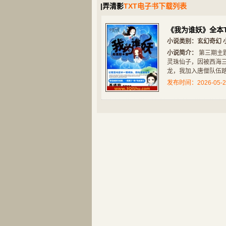
|弄清影
TXT电子书下载列表
《我为谁妖》全本T
小说类别：
玄幻奇幻
小说简介：
第三期主
灵珠仙子，因被西海
玄幻奇幻
都市小说
龙，我加入唐僧队伍踏
剑来
王牌校草别惹我
发布时间：2026-05-2
玄幻奇幻
网游竞技
回到秦朝做剑仙
网游之刺客重生