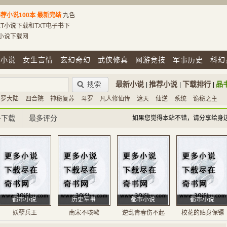
荐小说100本
最新完结
九色
T小说下载和TXT电子书下
T小说下载网
市小说
女生言情
玄幻奇幻
武侠修真
网游竞技
军事历史
科幻
最新小说
推荐小说
下载排行
品
|
|
|
斗罗大陆
四合院
神秘复苏
斗罗
凡人修仙传
遮天
仙逆
系统
诡秘之主
多下载
最多评分
如果您觉得本站不错，请分享给身
都市小说
历史军事
都市小说
都市小说
妖孽兵王
南宋不咳嗽
逆乱青春伤不起
校花的贴身保镖