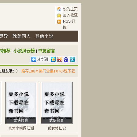
设为主页
加入收藏
RSS 订
阅
灵异
耽美同人
其他小说
书推荐
小说风云榜
书友留言
|
|
边朋友哦：）
推荐100本热门全集TXT小说下载
武侠修真
武侠修真
鬼才小姐闯江湖
孤女修仙记