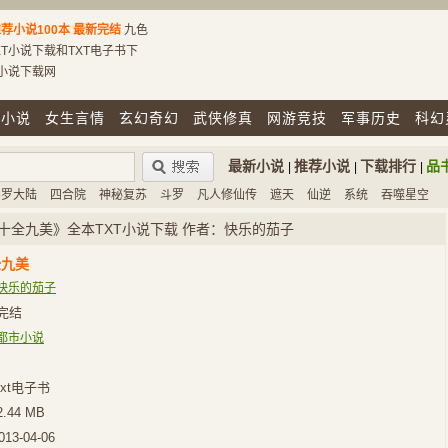
荐小说100本
最新完结
九色
T小说下载和TXT电子书下
T小说下载网
市小说
女生言情
玄幻奇幻
武侠修真
网游竞技
军事历史
科幻
最新小说
推荐小说
下载排行
品
|
|
|
斗罗大陆
四合院
神秘复苏
斗罗
凡人修仙传
遮天
仙逆
系统
吞噬星空
十全九美》全本TXT小说下载 作者：快乐的茄子
全九美
快乐的茄子
完结
都市小说
xt电子书
2.44 MB
013-04-06