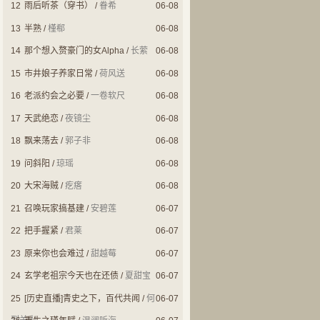
12
雨后听茶（穿书）
/
眷希
06-08
13
半熟
/
槿郗
06-08
14
那个想入赘豪门的女Alpha
/
长萦
06-08
15
市井娘子养家日常
/
荷风送
06-08
16
老派约会之必要
/
一卷软尺
06-08
17
天武绝恋
/
夜镜尘
06-08
18
飘来荡去
/
郭子非
06-08
19
问斜阳
/
琼瑶
06-08
20
大宋海贼
/
疙瘩
06-08
21
召唤玩家搞基建
/
安碧莲
06-07
22
把手握紧
/
君莱
06-07
23
原来你也会难过
/
甜越莓
06-07
24
玄学老祖宗今天也在还债
/
夏甜宝
06-07
25
[历史直播]青史之下，百代共闻
/
何
06-07