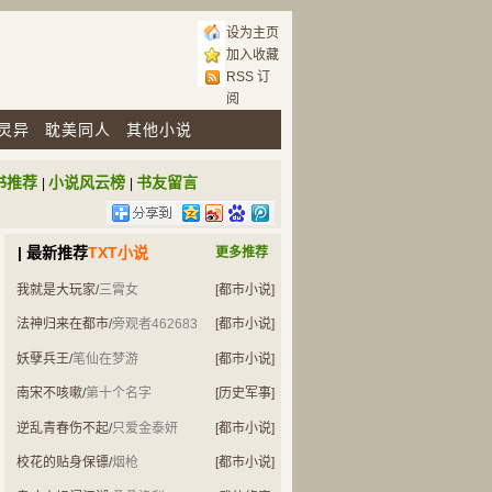
设为主页
加入收藏
RSS 订
阅
灵异
耽美同人
其他小说
书推荐
小说风云榜
书友留言
|
|
| 最新推荐
TXT小说
更多推荐
我就是大玩家
/
三霄女
[都市小说]
法神归来在都市
/
旁观者462683
[都市小说]
妖孽兵王
/
笔仙在梦游
[都市小说]
南宋不咳嗽
/
第十个名字
[历史军事]
逆乱青春伤不起
/
只爱金泰妍
[都市小说]
校花的贴身保镖
/
烟枪
[都市小说]