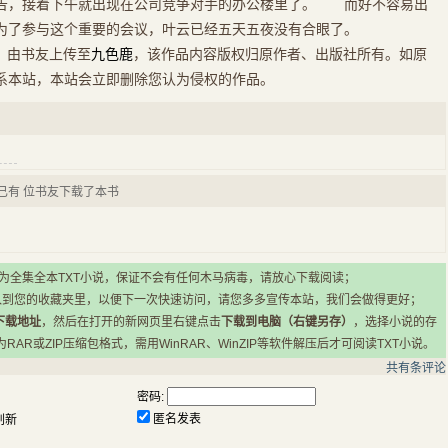
告，接着下午就出现在公司竞争对手的办公楼里了。 而好不容易出
为了参与这个重要的会议，叶云已经五天五夜没有合眼了。
》
由书友上传至
九色鹿
，该作品内容版权归原作者、出版社所有。如原
系本站，本站会立即删除您认为侵权的作品。
已有
位书友下载了本书
所有小说均为全集全本TXT小说，保证不会有任何木马病毒，请放心下载阅读；
入到您的收藏夹里，以便下一次快速访问，请您多多宣传本站，我们会做得更好；
下载地址
，然后在打开的新网页里右键点击
下载到电脑（右键另存）
，选择小说的存
R或ZIP压缩包格式，需用WinRAR、WinZIP等软件解压后才可阅读TXT小说。
共有
条评论
密码:
匿名发表