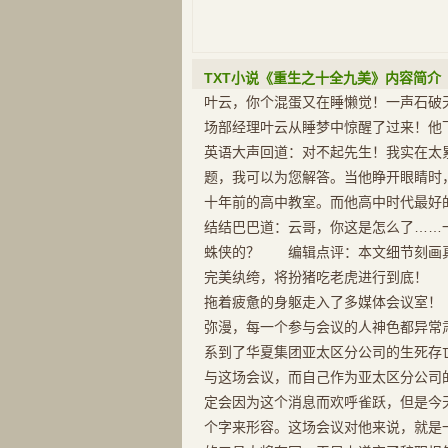
TXT小说《重生之十全九美》内容简介
叶云，你个混蛋又在睡懒觉！一声石破
场部经理叶云从睡梦中惊醒了过来！他
英语大声回道：对不起先生！我实在太
题，我可以为您解答。当他睁开眼睛时
十年前的高中教室。而他高中时代最好
结结巴巴道：云哥，你这是怎么了……
蛛侠的？ 编辑点评：本文细节刻画
完美纨绔，将扮猪吃老虎进行到底！
拖着疲惫的身躯走入了多媒体会议室
弥漫，每一个参与会议的人神色都异
系到了华夏集团亚太区分公司的生死存
与这场会议，而自己作为亚太区分公司
定会因为这个消息而欢呼雀跃，但是今
个字来形容。这场会议对他来说，就是