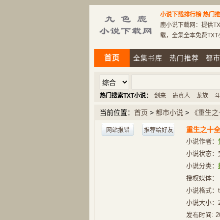
小说下载排行榜
热门推
鹿小说下载网：提供TX
载，全集全本免费TX
首页
全集书库
热门推荐
都
热门搜索TXT小说：
剑来
蛊真人
龙族
当前位置：
首页
>
都市小说
>
《重生之
重生之十
网站报错
推荐给好友
小说作者：
小说状态：
小说分类：
授权媒体：
小说格式：t
小说大小：
发布时间:
2