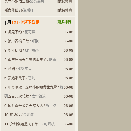
鬼才小姐闯江湖
/
桑桑洛梨
[武侠修真]
孤女修仙记
/
洛缃月
[武侠修真]
| 月
TXT小说下载榜
更多排行
1
师兄不约
/
花花猫
06-08
2
猎户养橘日常
/
知欧
06-08
3
华年初照
/
扫雪煮茶
06-08
4
重生后前夫全家也重生了
/
跃青
06-08
5
薄媚
/
桃梨不言
06-08
6
新婚姻故事
/
喜酌
06-08
7
邪帝嗜宠：废材小姐她傲世九霄
/
将
06-08
璃
8
五百万次转发
/
太空轨道
06-08
9
惊！真千金是无常大人
/
听上夕
06-08
10
热恋我
/
余北欢
06-08
11
女剑僧她是天下第一
/
时熠枝
06-08