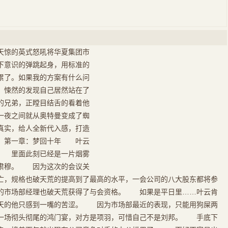
天惊的英式怒吼将华夏集团市
下意识的弹跳起身，用标准的
累了。如果我的方案有什么问
，悚然的发现自己居然站在了
的兄弟，正瞠目结舌的看着他
一夜之间就从奥特曼变成了蜘
真实，给人全新代入感，打造
 第一章：梦回十年 叶云
！ 里面此刻已经是一片烟雾
常肃穆。 因为这次的会议关
亡，规格也破天荒的提高到了最高的水平，一会公司的八大股东都将参
的市场部经理也破天荒获得了与会资格。 如果是平日里……叶云肯
天的他只感到一嘴的苦涩。 因为市场部最近的表现，只能用狗屎两
一场彻头彻尾的鸿门宴，对方是项羽，可惜自己不是刘邦。 手底下