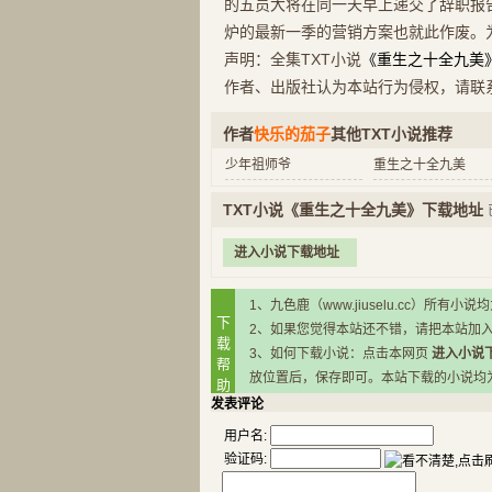
的五员大将在同一天早上递交了辞职报
炉的最新一季的营销方案也就此作废。
声明：全集TXT小说
《重生之十全九美
作者、出版社认为本站行为侵权，请联
作者
快乐的茄子
其他TXT小说推荐
少年祖师爷
重生之十全九美
TXT小说《重生之十全九美》下载地址
进入小说下载地址
1、九色鹿（www.jiuselu.cc）
下
2、如果您觉得本站还不错，请把本站加
载
3、如何下载小说：点击本网页
进入小说
帮
放位置后，保存即可。本站下载的小说均为RA
助
发表评论
用户名:
验证码: