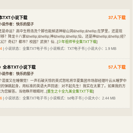
本TXT小说下载
37人下载
小说作者：
快乐的茄子
是命运？高中生杨浩洗个脚也能掉进神秘山洞&hellip;&hellip;在梦里，还是现
八掌&hellip;&hellip;神&hellip;&hellip;仙，还是神&hellip;&hellip;经？
玄幻奇幻
都市小说
都市小说
都市小说
幻？奇幻？都市？校园？武侠？仙...
[
少年祖师爷全集TXT下载
]
神秘复苏
我就是大玩家
权色官途
超级特种兵
4
| 小说状态：全集TXT电子书 | 小说格式：TXT电子书 | 小说大小：1.9 MB
》全本TXT小说下载
57人下载
小说作者：
快乐的茄子
个混蛋又在睡懒觉！一声石破天惊的英式怒吼将华夏集团市场部经理叶云从睡梦中
识的弹跳起身，用标准的英语大声回道：对不起先生！我实在太累了。如果我的方
为您解答。当他睁开眼睛时...
[
重生之十全九美全集TXT下载
]
都市小说
武侠修真
科幻灵异
历史军事
6
| 小说状态：全集TXT电子书 | 小说格式：txt电子书 | 小说大小：2.44 MB
重生之十全九美
仙路无妄
重生之科技巅峰
超级家丁