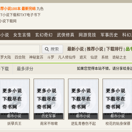
荐小说100本
最新完结
九色
T小说下载和TXT电子书下
T小说下载网
市小说
女生言情
玄幻奇幻
武侠修真
网游竞技
军事历史
科幻
最新小说
推荐小说
下载排行
品
|
|
|
斗罗大陆
四合院
神秘复苏
斗罗
凡人修仙传
遮天
仙逆
系统
诡秘之主
多下载
最多评分
如果您觉得本站不错，请分享给身
都市小说
历史军事
都市小说
都市小说
妖孽兵王
南宋不咳嗽
逆乱青春伤不起
校花的贴身保镖