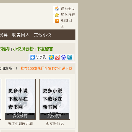
设为主页
加入收藏
RSS 订
阅
灵异
耽美同人
其他小说
书推荐
小说风云榜
书友留言
|
|
边朋友哦：）
推荐100本热门全集TXT小说下载
武侠修真
武侠修真
鬼才小姐闯江湖
孤女修仙记