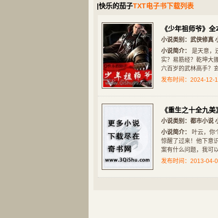
|快乐的茄子
TXT电子书下载列表
《少年祖师爷》全
小说类别：
武侠修真
小说简介：
是天意，还
实？易筋经？乾坤大挪移？降龙十
玄幻奇幻
都市小说
六百岁的武林高手？玄
剑来
王牌校草别惹我
发布时间：2024-12-1
《重生之十全九美
小说类别：
都市小说
小说简介：
叶云，你
惊醒了过来！他下意
案有什么问题，我可以
玄幻奇幻
网游竞技
发布时间：2013-04-0
回到秦朝做剑仙
网游之刺客重生