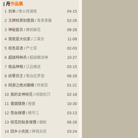
| 月
作品集
1
剑来
/
烽火戏诸侯
04-15
2
王牌校草别惹我
/
青青青藤
02-26
3
神秘复苏
/
佛前献花
08-28
4
我就是大玩家
/
三霄女
11-09
都市小说
都市小说
5
权色官途
/
严七官
02-03
极品神相
妖孽兵王
6
超级特种兵
/
超级糊涂神
10-27
7
极品神相
/
江边傩送
03-15
8
妖孽兵王
/
笔仙在梦游
06-28
9
网游之绝对巅峰
/
轩疯狂
01-21
10
我的女神校花
/
纯银刻刀
02-18
耽美同人
玄幻奇幻
11
香国猎艳
/
抱香
10-30
黑乌鸦白乌鸦
史上最强仙帝
12
怒血保镖
/
根号三
03-13
13
校花的贴身保镖
/
烟枪
06-28
14
回乡小农民
/
挣钱买房
03-24