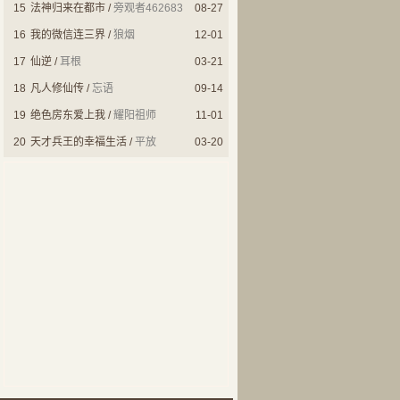
15
法神归来在都市
/
旁观者462683
08-27
16
我的微信连三界
/
狼烟
12-01
17
仙逆
/
耳根
03-21
18
凡人修仙传
/
忘语
09-14
19
绝色房东爱上我
/
耀阳祖师
11-01
20
天才兵王的幸福生活
/
平放
03-20