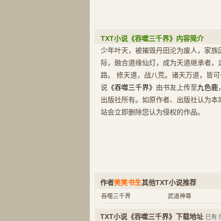
TXT小说《吞噬三千界》内容简介
少年叶天，被摧毁丹田沦为废人，家族
际，融合道缘仙灯，成为天道继承者，
路。 修天道，战八荒。诸天万道，皆可
说
《吞噬三千界》
由书友上传至
九色鹿
出版社所有。如原作者、出版社认为本
站会立即删除您认为侵权的作品。
作者
笑笑书生
其他TXT小说推荐
吞噬三千界
武道神尊
TXT小说《吞噬三千界》下载地址
已有