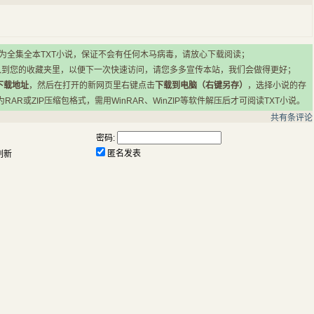
所有小说均为全集全本TXT小说，保证不会有任何木马病毒，请放心下载阅读；
入到您的收藏夹里，以便下一次快速访问，请您多多宣传本站，我们会做得更好；
下载地址
，然后在打开的新网页里右键点击
下载到电脑（右键另存）
，选择小说的存
R或ZIP压缩包格式，需用WinRAR、WinZIP等软件解压后才可阅读TXT小说。
共有
条评论
密码:
匿名发表