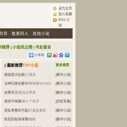
设为主页
加入收藏
RSS 订
阅
灵异
耽美同人
其他小说
书推荐
小说风云榜
书友留言
|
|
| 最新推荐
TXT小说
更多推荐
我就是大玩家
/
三霄女
[都市小说]
法神归来在都市
/
旁观者462683
[都市小说]
妖孽兵王
/
笔仙在梦游
[都市小说]
南宋不咳嗽
/
第十个名字
[历史军事]
逆乱青春伤不起
/
只爱金泰妍
[都市小说]
校花的贴身保镖
/
烟枪
[都市小说]