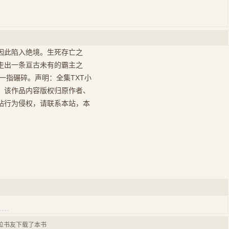
因此陷入绝境。生死存亡之
走出一条亘古未有的霸主之
一指碾碎。声明：全集TXT小
，该作品内容版权归原作者、
站行为侵权，请联系本站，本
位书友下载了本书