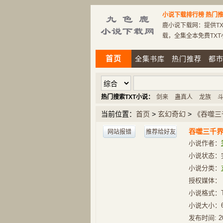
小说下载排行榜
热门推
鹿小说下载网：提供TX
载，全集全本免费TX
首页
全集书库
热门推荐
都
热门搜索TXT小说：
剑来
蛊真人
龙族
当前位置：
首页
>
玄幻奇幻
>
《吞噬三
吞噬三千
网站报错
推荐给好友
小说作者：
小说状态：
小说分类：
授权媒体：
小说格式：
小说大小：
发布时间:
2