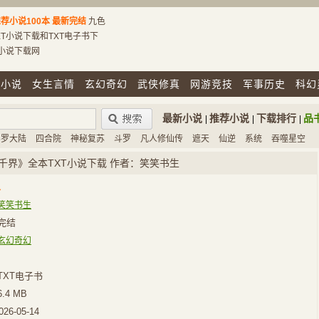
荐小说100本
最新完结
九色
T小说下载和TXT电子书下
T小说下载网
市小说
女生言情
玄幻奇幻
武侠修真
网游竞技
军事历史
科幻
最新小说
推荐小说
下载排行
品
|
|
|
斗罗大陆
四合院
神秘复苏
斗罗
凡人修仙传
遮天
仙逆
系统
吞噬星空
千界》全本TXT小说下载 作者：笑笑书生
界
笑笑书生
完结
玄幻奇幻
TXT电子书
6.4 MB
026-05-14