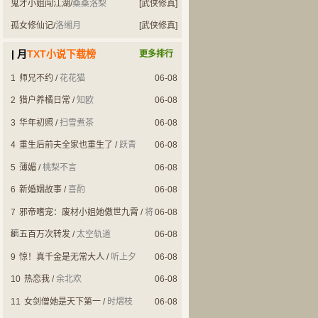
鬼才小姐闯江湖
/
桑桑洛梨
[武侠修真]
孤女修仙记
/
洛缃月
[武侠修真]
| 月
TXT小说下载榜
更多排行
1
师兄不约
/
花花猫
06-08
2
猎户养橘日常
/
知欧
06-08
3
华年初照
/
扫雪煮茶
06-08
4
重生后前夫全家也重生了
/
跃青
06-08
5
薄媚
/
桃梨不言
06-08
6
新婚姻故事
/
喜酌
06-08
7
邪帝嗜宠：废材小姐她傲世九霄
/
将
06-08
璃
8
五百万次转发
/
太空轨道
06-08
9
惊！真千金是无常大人
/
听上夕
06-08
10
热恋我
/
余北欢
06-08
11
女剑僧她是天下第一
/
时熠枝
06-08