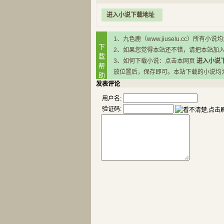
进入小说下载地址
1、九色鹿（www.jiuselu.cc）
下
2、如果您觉得本站还不错，请把本站加
载
3、如何下载小说：点击本网页
进入小说
帮
放位置后，保存即可。本站下载的小说均为RA
助
发表评论
用户名:
验证码: