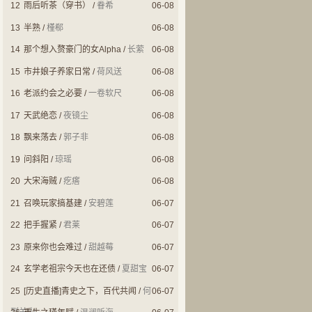
12
雨后听茶（穿书）
/
眷希
06-08
13
半熟
/
槿郗
06-08
14
那个想入赘豪门的女Alpha
/
长萦
06-08
15
市井娘子养家日常
/
荷风送
06-08
16
老派约会之必要
/
一卷软尺
06-08
17
天武绝恋
/
夜镜尘
06-08
18
飘来荡去
/
郭子非
06-08
19
问斜阳
/
琼瑶
06-08
20
大宋海贼
/
疙瘩
06-08
21
召唤玩家搞基建
/
安碧莲
06-07
22
把手握紧
/
君莱
06-07
23
原来你也会难过
/
甜越莓
06-07
24
玄学老祖宗今天也在还债
/
夏甜宝
06-07
25
[历史直播]青史之下，百代共闻
/
何
06-07