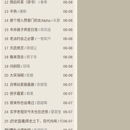
12
雨后听茶（穿书）
/
眷希
06-08
13
半熟
/
槿郗
06-08
14
那个想入赘豪门的女Alpha
/
长萦
06-08
15
市井娘子养家日常
/
荷风送
06-08
16
老派约会之必要
/
一卷软尺
06-08
17
天武绝恋
/
夜镜尘
06-08
18
飘来荡去
/
郭子非
06-08
19
问斜阳
/
琼瑶
06-08
20
大宋海贼
/
疙瘩
06-08
21
召唤玩家搞基建
/
安碧莲
06-07
22
把手握紧
/
君莱
06-07
23
原来你也会难过
/
甜越莓
06-07
24
玄学老祖宗今天也在还债
/
夏甜宝
06-07
25
[历史直播]青史之下，百代共闻
/
何
06-07