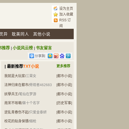
设为主页
加入收藏
RSS 订
阅
灵异
耽美同人
其他小说
书推荐
小说风云榜
书友留言
|
|
| 最新推荐
TXT小说
更多推荐
我就是大玩家
/
三霄女
[都市小说]
法神归来在都市
/
旁观者462683
[都市小说]
妖孽兵王
/
笔仙在梦游
[都市小说]
南宋不咳嗽
/
第十个名字
[历史军事]
逆乱青春伤不起
/
只爱金泰妍
[都市小说]
校花的贴身保镖
/
烟枪
[都市小说]