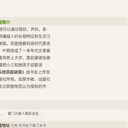
容简介
，她可以通过指纹，声纹，影
罪嫌疑人的长相特征和生活习
破案。但是随着科技时代更迭
，叶桐穿成了一本年代文里暴
妻供养上大学，靠前妻嫁妆做
婚把小三和她孩子迎娶进
系统高能破案》
由书友上传至
版社所有。如原作者、出版社
会立即删除您认为侵权的作
还有比豪门太太这份工作轻松的吗？
豪门大美人被反派全家读心后
载地址
已有
位书友下载了本书