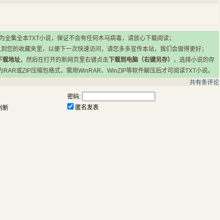
所有小说均为全集全本TXT小说，保证不会有任何木马病毒，请放心下载阅读；
入到您的收藏夹里，以便下一次快速访问，请您多多宣传本站，我们会做得更好；
下载地址
，然后在打开的新网页里右键点击
下载到电脑（右键另存）
，选择小说的存
R或ZIP压缩包格式，需用WinRAR、WinZIP等软件解压后才可阅读TXT小说。
共有
条评论
密码:
匿名发表