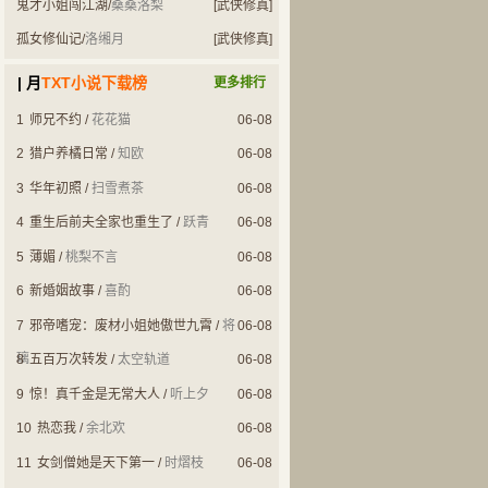
鬼才小姐闯江湖
/
桑桑洛梨
[武侠修真]
孤女修仙记
/
洛缃月
[武侠修真]
| 月
TXT小说下载榜
更多排行
1
师兄不约
/
花花猫
06-08
2
猎户养橘日常
/
知欧
06-08
3
华年初照
/
扫雪煮茶
06-08
4
重生后前夫全家也重生了
/
跃青
06-08
5
薄媚
/
桃梨不言
06-08
6
新婚姻故事
/
喜酌
06-08
7
邪帝嗜宠：废材小姐她傲世九霄
/
将
06-08
璃
8
五百万次转发
/
太空轨道
06-08
9
惊！真千金是无常大人
/
听上夕
06-08
10
热恋我
/
余北欢
06-08
11
女剑僧她是天下第一
/
时熠枝
06-08