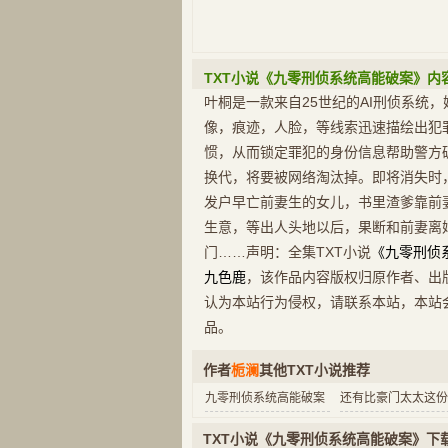
TXT小说《九零刑侦系统高能破案》内
叶桐是一款来自25世纪的AI刑侦系统
像，痕迹，人脸，等线索迅速描绘出犯
惯，从而锁定罪犯的身份信息帮助警方
换代，将要被网络淘汰掉。即将消失时
发户早亡前妻生的女儿，书里渣爹靠前
生意，等出人头地以后，果断和前妻离
门……声明：全集TXT小说
《九零刑侦
九色鹿
，该作品内容版权归原作者、出
认为本站行为侵权，请联系本站，本站
品。
作者
栀澜
其他TXT小说推荐
九零刑侦系统高能破案
TXT小说《九零刑侦系统高能破案》下