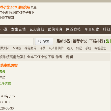
荐小说100本
最新完结
九色
T小说下载和TXT电子书下
T小说下载网
市小说
女生言情
玄幻奇幻
武侠修真
网游竞技
军事历史
科幻
最新小说
推荐小说
下载排行
品
|
|
|
斗罗大陆
四合院
神秘复苏
斗罗
凡人修仙传
遮天
仙逆
系统
吞噬星空
侦系统高能破案》全本TXT小说下载 作者：栀澜
系统高能破案
栀澜
完结
女生言情
TXT电子书
430 KB
026-05-30