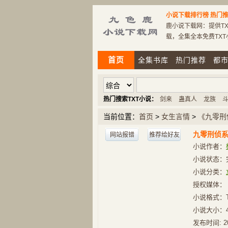
小说下载排行榜
热门推
鹿小说下载网：提供TX
载，全集全本免费TX
首页
全集书库
热门推荐
都
热门搜索TXT小说：
剑来
蛊真人
龙族
当前位置：
首页
>
女生言情
>
《九零刑
九零刑侦
网站报错
推荐给好友
小说作者：
小说状态：
小说分类：
授权媒体：
小说格式：
小说大小：
发布时间:
2