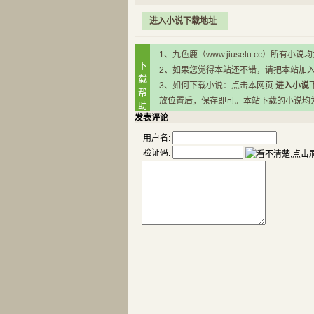
进入小说下载地址
1、九色鹿（www.jiuselu.cc）
下
2、如果您觉得本站还不错，请把本站加
载
3、如何下载小说：点击本网页
进入小说
帮
放位置后，保存即可。本站下载的小说均为RA
助
发表评论
用户名:
验证码: