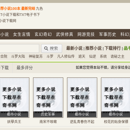
荐小说100本
最新完结
九色
T小说下载和TXT电子书下
T小说下载网
市小说
女生言情
玄幻奇幻
武侠修真
网游竞技
军事历史
科幻
最新小说
推荐小说
下载排行
品
|
|
|
四合院
斗罗大陆
神秘复苏
斗罗
凡人修仙传
遮天
仙逆
系统
诡秘之主
多下载
最多评分
如果您觉得本站不错，请分享给身
都市小说
历史军事
都市小说
都市小说
妖孽兵王
南宋不咳嗽
逆乱青春伤不起
校花的贴身保镖