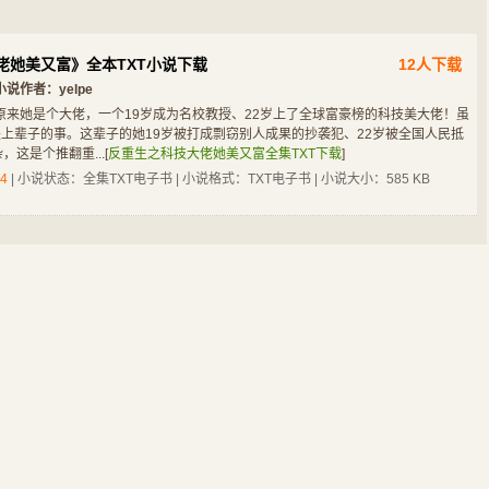
佬她美又富》全本TXT小说下载
12人下载
小说作者：
yelpe
原来她是个大佬，一个19岁成为名校教授、22岁上了全球富豪榜的科技美大佬！虽
llip;这是上辈子的事。这辈子的她19岁被打成剽窃别人成果的抄袭犯、22岁被全国人民抵
玄幻奇幻
都市小说
都市小说
都市小说
，这是个推翻重...
[
反重生之科技大佬她美又富全集TXT下载
]
神秘复苏
我就是大玩家
权色官途
超级特种兵
4
| 小说状态：全集TXT电子书 | 小说格式：TXT电子书 | 小说大小：585 KB
都市小说
武侠修真
科幻灵异
历史军事
重生之十全九美
仙路无妄
重生之科技巅峰
超级家丁