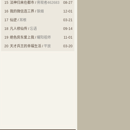
15
法神归来在都市
/
旁观者462683
08-27
16
我的微信连三界
/
狼烟
12-01
17
仙逆
/
耳根
03-21
18
凡人修仙传
/
忘语
09-14
19
绝色房东爱上我
/
耀阳祖师
11-01
20
天才兵王的幸福生活
/
平放
03-20