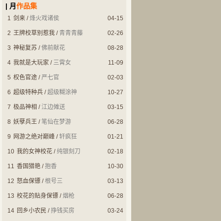
| 月
作品集
1
剑来
/
烽火戏诸侯
04-15
2
王牌校草别惹我
/
青青青藤
02-26
3
神秘复苏
/
佛前献花
08-28
4
我就是大玩家
/
三霄女
11-09
都市小说
都市小说
5
权色官途
/
严七官
02-03
极品神相
妖孽兵王
6
超级特种兵
/
超级糊涂神
10-27
7
极品神相
/
江边傩送
03-15
8
妖孽兵王
/
笔仙在梦游
06-28
9
网游之绝对巅峰
/
轩疯狂
01-21
10
我的女神校花
/
纯银刻刀
02-18
耽美同人
玄幻奇幻
11
香国猎艳
/
抱香
10-30
黑乌鸦白乌鸦
史上最强仙帝
12
怒血保镖
/
根号三
03-13
13
校花的贴身保镖
/
烟枪
06-28
14
回乡小农民
/
挣钱买房
03-24