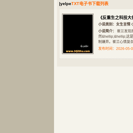
|yelpe
TXT电子书下载列表
《反重生之科技大
小说类别：
女生言情
小说简介：
崔兰发现
然&hellip;&he
玄幻奇幻
都市小说
制嫌弃。崔兰心情复杂
剑来
王牌校草别惹我
发布时间：2026-05-0
玄幻奇幻
网游竞技
回到秦朝做剑仙
网游之刺客重生