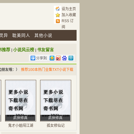
设为主页
加入收藏
RSS 订
阅
灵异
耽美同人
其他小说
书推荐
小说风云榜
书友留言
|
|
边朋友哦：）
推荐100本热门全集TXT小说下载
武侠修真
武侠修真
鬼才小姐闯江湖
孤女修仙记